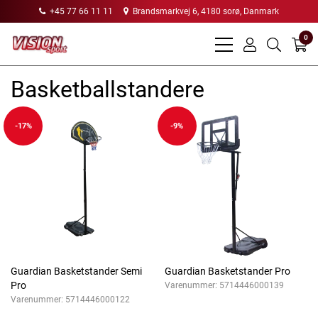
+45 77 66 11 11
Brandsmarkvej 6, 4180 sorø, Danmark
0
bars
user
search
light
light
light
Basketballstandere
-17%
-9%
Guardian Basketstander Semi
Guardian Basketstander Pro
Pro
Varenummer:
5714446000139
Varenummer:
5714446000122