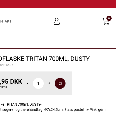
0
user
NTAKT
light
FLASKE TRITAN 700ML, DUSTY
mer:
4526
,95 DKK
-
+
 moms
ske TRITAN 700ml, DUSTY-
gt sugerør og bærehåndtag. Ø7x24,5cm. 3 ass pastel frv Pink, gørn,