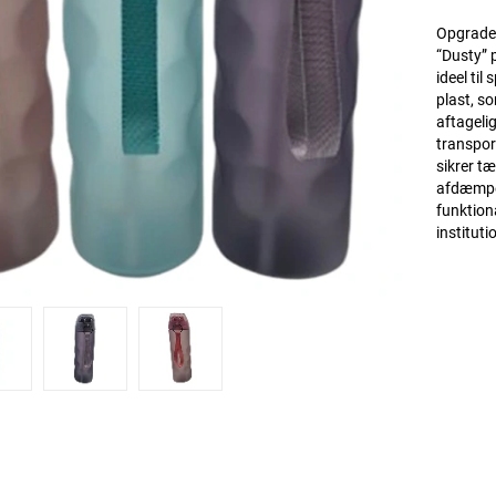
Opgrader
“Dusty” 
ideel til
plast, s
aftageli
transpor
sikrer t
afdæmpede
funktiona
instituti