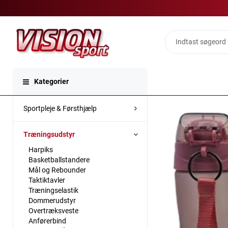
Kategorier
Sportpleje & Førsthjælp
Træningsudstyr
Harpiks
Basketballstandere
Mål og Rebounder
Taktiktavler
Træningselastik
Dommerudstyr
Overtræksveste
Anførerbind