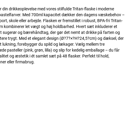
 din drikkeoplevelse med vores stilfulde Tritan-flaske i moderne
pastelfarver. Med 700ml kapacitet dækker den dagens væskebehov –
 sport, skole eller arbejde. Flasken er fremstillet i robust, BPA-fri Tritan-
om kombinerer let vægt og høj holdbarhed. Hvert sæt inkluderer et
gt sugerør og bærehåndtag, der gør det nemt at drikke på farten og
tere trygt. Med et elegant design (Ø?7?×?H?24,5?cm) og dæksel, der
æt lukning, forebygger du spild og lækager. Vælg mellem tre
 pasteller (pink, grøn, lilla) og slip for kedelig emballage – du får
litet og æstetik i ét samlet sæt på 48 flasker. Perfekt til hold,
oner eller firmabrug.