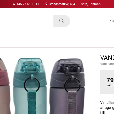
+45 77 66 11 11
Brandsmarkvej 6, 4180 sorø, Danmark
KO
VAND
Varenum
79
inkl.
Vandfla
aftageli
Lilla.