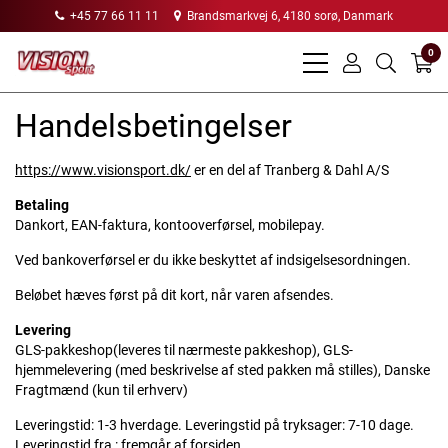
+45 77 66 11 11
Brandsmarkvej 6, 4180 sorø, Danmark
0
bars
user
search
light
light
light
Handelsbetingelser
https://www.visionsport.dk/
er en del af Tranberg & Dahl A/S
Betaling
Dankort, EAN-faktura, kontooverførsel, mobilepay.
Ved bankoverførsel er du ikke beskyttet af indsigelsesordningen.
Beløbet hæves først på dit kort, når varen afsendes.
Levering
GLS-pakkeshop(leveres til nærmeste pakkeshop), GLS-
hjemmelevering (med beskrivelse af sted pakken må stilles), Danske
Fragtmænd (kun til erhverv)
Leveringstid: 1-3 hverdage. Leveringstid på tryksager: 7-10 dage.
Leveringstid fra : fremgår af forsiden