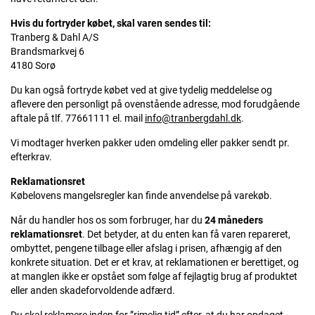
Hvis du fortryder købet, skal varen sendes til:
Tranberg & Dahl A/S
Brandsmarkvej 6
4180 Sorø
Du kan også fortryde købet ved at give tydelig meddelelse og
aflevere den personligt på ovenstående adresse, mod forudgående
aftale på tlf. 77661111 el. mail
info@tranbergdahl.dk
.
Vi modtager hverken pakker uden omdeling eller pakker sendt pr.
efterkrav.
Reklamationsret
Købelovens mangelsregler kan finde anvendelse på varekøb.
Når du handler hos os som forbruger, har du
24 måneders
reklamationsret
. Det betyder, at du enten kan få varen repareret,
ombyttet, pengene tilbage eller afslag i prisen, afhængig af den
konkrete situation. Det er et krav, at reklamationen er berettiget, og
at manglen ikke er opstået som følge af fejlagtig brug af produktet
eller anden skadeforvoldende adfærd.