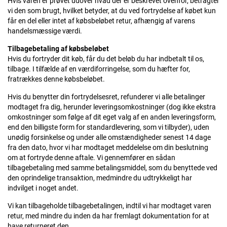
Hvis varen er prøvet udover hvad der er beskrevet ovenfor, betragter
vi den som brugt, hvilket betyder, at du ved fortrydelse af købet kun
får en del eller intet af købsbeløbet retur, afhængig af varens
handelsmæssige værdi.
Tilbagebetaling af købsbeløbet
Hvis du fortryder dit køb, får du det beløb du har indbetalt til os,
tilbage. I tilfælde af en værdiforringelse, som du hæfter for,
fratrækkes denne købsbeløbet.
Hvis du benytter din fortrydelsesret, refunderer vi alle betalinger
modtaget fra dig, herunder leveringsomkostninger (dog ikke ekstra
omkostninger som følge af dit eget valg af en anden leveringsform,
end den billigste form for standardlevering, som vi tilbyder), uden
unødig forsinkelse og under alle omstændigheder senest 14 dage
fra den dato, hvor vi har modtaget meddelelse om din beslutning
om at fortryde denne aftale. Vi gennemfører en sådan
tilbagebetaling med samme betalingsmiddel, som du benyttede ved
den oprindelige transaktion, medmindre du udtrykkeligt har
indvilget i noget andet.
Vi kan tilbageholde tilbagebetalingen, indtil vi har modtaget varen
retur, med mindre du inden da har fremlagt dokumentation for at
have returneret den.