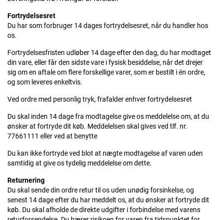
Fortrydelsesret
Du har som forbruger 14 dages fortrydelsesret, når du handler hos
os.
Fortrydelsesfristen udløber 14 dage efter den dag, du har modtaget
din vare, eller får den sidste vare i fysisk besiddelse, når det drejer
sig om en aftale om flere forskellige varer, som er bestilt i én ordre,
og som leveres enkeltvis.
Ved ordre med personlig tryk, frafalder enhver fortrydelsesret
Du skal inden 14 dage fra modtagelse give os meddelelse om, at du
ønsker at fortryde dit køb. Meddelelsen skal gives ved tlf. nr.
77661111 eller ved at benytte
Du kan ikke fortryde ved blot at nægte modtagelse af varen uden
samtidig at give os tydelig meddelelse om dette.
Returnering
Du skal sende din ordre retur til os uden unødig forsinkelse, og
senest 14 dage efter du har meddelt os, at du ønsker at fortryde dit
køb. Du skal afholde de direkte udgifter i forbindelse med varens
returforsendelse. Du bærer risikoen for varen fra tidspunktet for