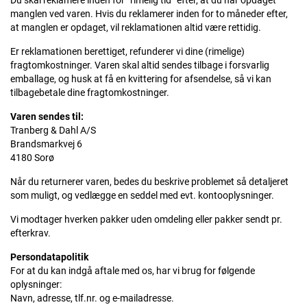
Du skal reklamere inden for ”rimelig tid” efter, at du har opdaget
manglen ved varen. Hvis du reklamerer inden for to måneder efter,
at manglen er opdaget, vil reklamationen altid være rettidig.
Er reklamationen berettiget, refunderer vi dine (rimelige)
fragtomkostninger. Varen skal altid sendes tilbage i forsvarlig
emballage, og husk at få en kvittering for afsendelse, så vi kan
tilbagebetale dine fragtomkostninger.
Varen sendes til:
Tranberg & Dahl A/S
Brandsmarkvej 6
4180 Sorø
Når du returnerer varen, bedes du beskrive problemet så detaljeret
som muligt, og vedlægge en seddel med evt. kontooplysninger.
Vi modtager hverken pakker uden omdeling eller pakker sendt pr.
efterkrav.
Persondatapolitik
For at du kan indgå aftale med os, har vi brug for følgende
oplysninger:
Navn, adresse, tlf.nr. og e-mailadresse.