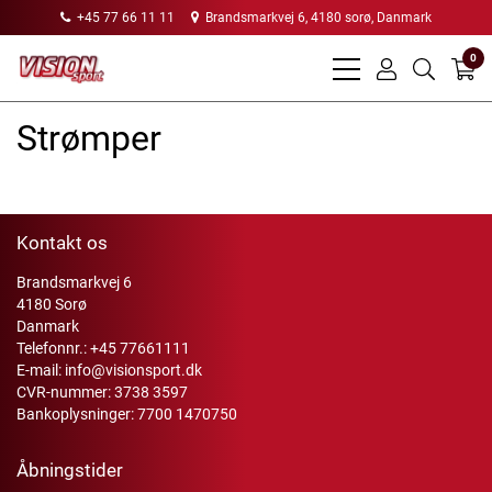
+45 77 66 11 11
Brandsmarkvej 6, 4180 sorø, Danmark
0
bars
user
search
light
light
light
Strømper
Kontakt os
Brandsmarkvej 6
4180 Sorø
Danmark
Telefonnr.:
+45 77661111
E-mail:
info@visionsport.dk
CVR-nummer: 3738 3597
Bankoplysninger: 7700 1470750
Åbningstider