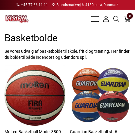
+45 77 66 11 11
Brandsmarkvej 6, 4180 sorø, Danmark
0
bars
user
search
light
light
light
Basketbolde
Se vores udvalg af basketbolde til skole, fritid og træning. Her finder
du bolde til både indendørs og udendørs spil.
Molten Basketball Model 3800
Guardian Basketball str 6