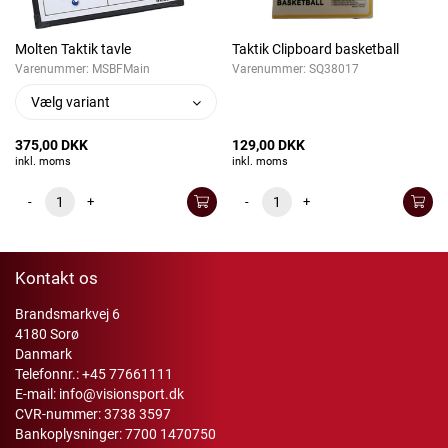
Molten Taktik tavle
Taktik Clipboard basketball
Varenummer:
MSBFMain
Varenummer:
SQ38017
Vælg variant
375,00 DKK
129,00 DKK
inkl. moms
inkl. moms
-
+
-
+
Kontakt os
Brandsmarkvej 6
4180 Sorø
Danmark
Telefonnr.:
+45 77661111
E-mail:
info@visionsport.dk
CVR-nummer: 3738 3597
Bankoplysninger: 7700 1470750