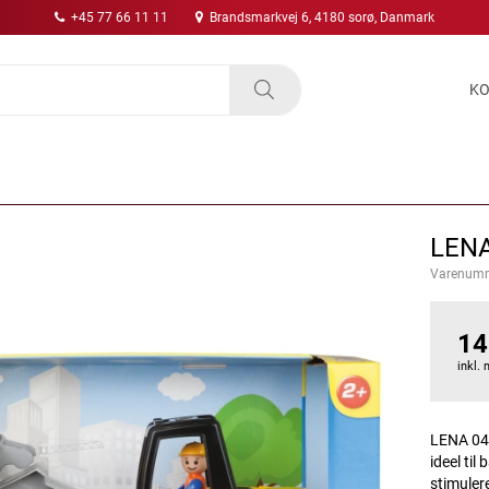
+45 77 66 11 11
Brandsmarkvej 6, 4180 sorø, Danmark
KO
LEN
Varenum
14
inkl.
LENA 044
ideel til
stimulere