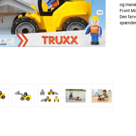
og manøv
Front Mo
Den farve
spændend