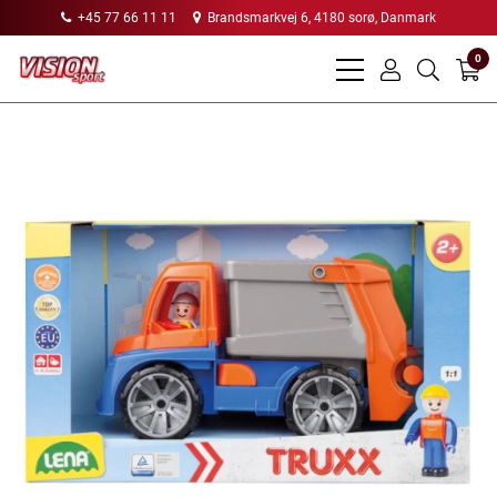
+45 77 66 11 11
Brandsmarkvej 6, 4180 sorø, Danmark
0
bars
user
search
light
light
light