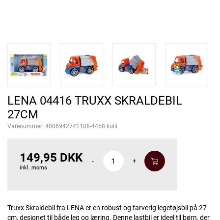
LENA 04416 TRUXX SKRALDEBIL
27CM
Varenummer:
4006942741106-4458 kolli
149,95 DKK
-
+
inkl. moms
Truxx Skraldebil fra LENA er en robust og farverig legetøjsbil på 27
cm, designet til både leg og læring. Denne lastbil er ideel til børn, der