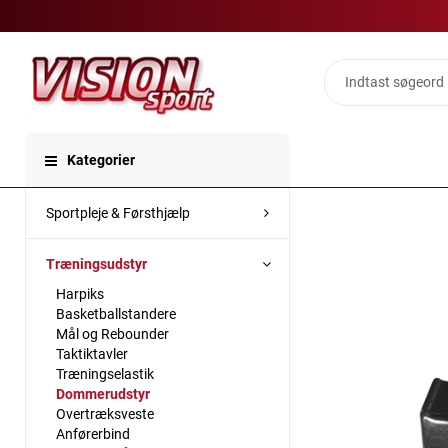
Kategorier
Sportpleje & Førsthjælp
Træningsudstyr
Harpiks
Basketballstandere
Mål og Rebounder
Taktiktavler
Træningselastik
Dommerudstyr
Overtræksveste
Anførerbind