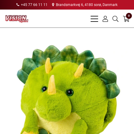
+45 77 66 11 11
Brandsmarkvej 6, 4180 sorø, Danmark
0
bars
user
search
light
light
light