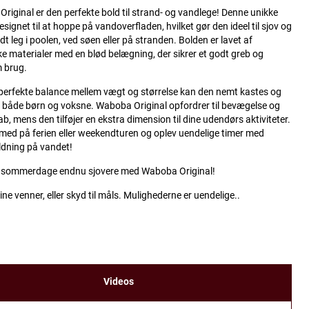
riginal er den perfekte bold til strand- og vandlege! Denne unikke
esignet til at hoppe på vandoverfladen, hvilket gør den ideel til sjov og
dt leg i poolen, ved søen eller på stranden. Bolden er lavet af
ke materialer med en blød belægning, der sikrer et godt greb og
 brug.
perfekte balance mellem vægt og størrelse kan den nemt kastes og
f både børn og voksne. Waboba Original opfordrer til bevægelse og
b, mens den tilføjer en ekstra dimension til dine udendørs aktiviteter.
med på ferien eller weekendturen og oplev uendelige timer med
dning på vandet!
e sommerdage endnu sjovere med Waboba Original!
dine venner, eller skyd til måls. Mulighederne er uendelige..
Videos