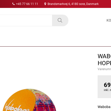
+45 77 66 11 11
Brandsmarkvej 6, 4180 sorø, Danmark
KO
WAB
HOP
Varenum
69
inkl.
Waboba O