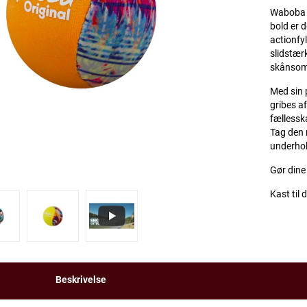
Waboba O
bold er d
actionfyl
slidstær
skånsom
Med sin 
gribes a
fællesska
Tag den 
underhol
Gør din
Kast til 
Beskrivelse