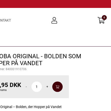
0
user
NTAKT
light
OBA ORIGINAL - BOLDEN SOM
PER PÅ VANDET
mer:
840001910706
,95 DKK
-
+
 moms
riginal – Bolden, der Hopper på Vandet