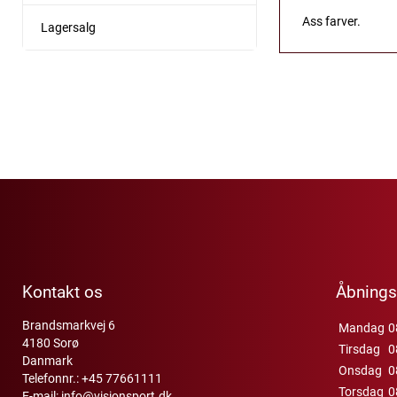
Ass farver.
Lagersalg
Kontakt os
Åbnings
Brandsmarkvej 6
Mandag
0
4180 Sorø
Tirsdag
0
Danmark
Onsdag
0
Telefonnr.:
+45 77661111
Torsdag
0
E-mail:
info@visionsport.dk