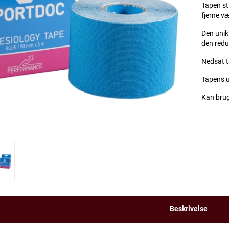
Tapen st
fjerne v
Den unik
den redu
Nedsat t
Tapens u
Kan brug
Beskrivelse