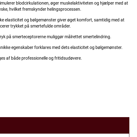
imulerer blodcirkulationen, øger muskelaktiviteten og hjælper med at
æske, hvilket fremskynder helingsprocessen.
ke elasticitet og bølgemønster giver øget komfort, samtidig med at
cerer trykket på smertefulde områder.
ryk på smerteceptorerne muliggør målrettet smertelindring.
nikke egenskaber forklares med dets elasticitet og bølgemønster.
es af både professionelle og fritidsudøvere.