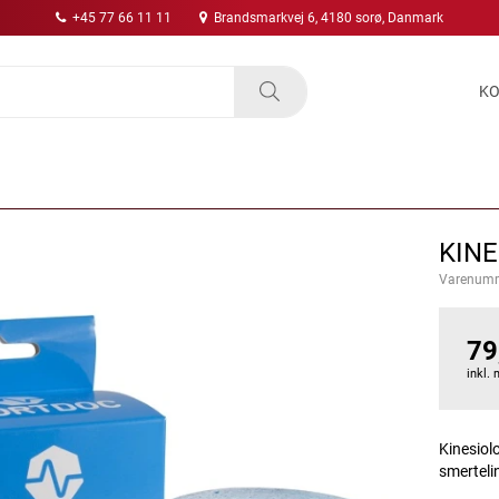
+45 77 66 11 11
Brandsmarkvej 6, 4180 sorø, Danmark
KO
KINE
Varenum
79
inkl.
Kinesiolo
smerteli