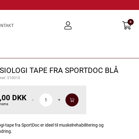
0
user
NTAKT
light
SIOLOGI TAPE FRA SPORTDOC BLÅ
mer:
510010
,00 DKK
-
+
 moms
gi-tape fra SportDoc er ideel til muskelrehabilitering og
ndring.