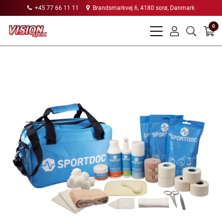
+45 77 66 11 11
Brandsmarkvej 6, 4180 sorø, Danmark
0
bars
user
search
light
light
light