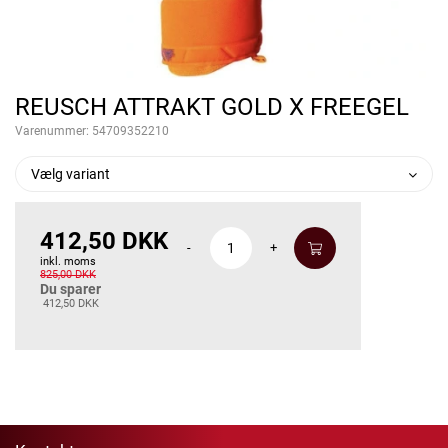
REUSCH ATTRAKT GOLD X FREEGEL
Varenummer:
54709352210
Vælg variant
412,50 DKK
-
+
inkl. moms
825,00 DKK
Du sparer
412,50 DKK