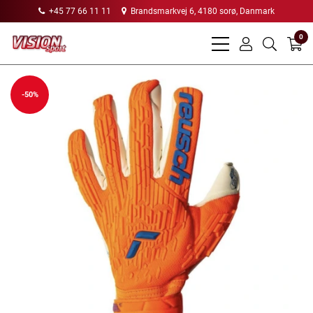
+45 77 66 11 11
Brandsmarkvej 6, 4180 sorø, Danmark
0
bars
user
search
light
light
light
-50%