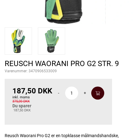
REUSCH WAORANI PRO G2 STR. 9
Varenummer:
3470906533009
187,50 DKK
-
+
inkl. moms
375,00 DKK
Du sparer
187,50 DKK
Reusch Waorani Pro G2 er en topklasse målmandshandske,