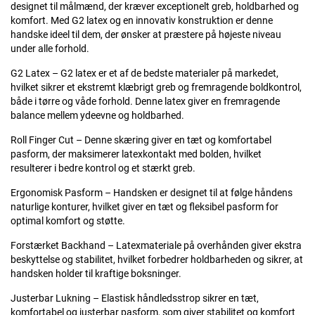
designet til målmænd, der kræver exceptionelt greb, holdbarhed og
komfort. Med G2 latex og en innovativ konstruktion er denne
handske ideel til dem, der ønsker at præstere på højeste niveau
under alle forhold.
G2 Latex – G2 latex er et af de bedste materialer på markedet,
hvilket sikrer et ekstremt klæbrigt greb og fremragende boldkontrol,
både i tørre og våde forhold. Denne latex giver en fremragende
balance mellem ydeevne og holdbarhed.
Roll Finger Cut – Denne skæring giver en tæt og komfortabel
pasform, der maksimerer latexkontakt med bolden, hvilket
resulterer i bedre kontrol og et stærkt greb.
Ergonomisk Pasform – Handsken er designet til at følge håndens
naturlige konturer, hvilket giver en tæt og fleksibel pasform for
optimal komfort og støtte.
Forstærket Backhand – Latexmateriale på overhånden giver ekstra
beskyttelse og stabilitet, hvilket forbedrer holdbarheden og sikrer, at
handsken holder til kraftige boksninger.
Justerbar Lukning – Elastisk håndledsstrop sikrer en tæt,
komfortabel og justerbar pasform, som giver stabilitet og komfort