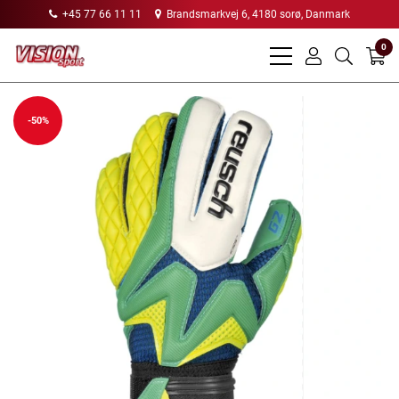
+45 77 66 11 11
Brandsmarkvej 6, 4180 sorø, Danmark
0
bars
user
search
light
light
light
-50%