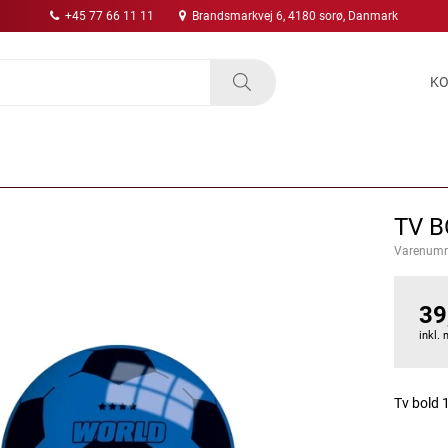
+45 77 66 11 11
Brandsmarkvej 6, 4180 sorø, Danmark
KO
TV B
Varenum
39
inkl.
Tv bold 