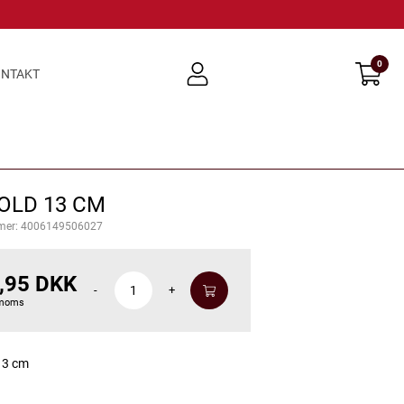
0
user
NTAKT
light
OLD 13 CM
mer:
4006149506027
,95 DKK
-
+
 moms
13 cm