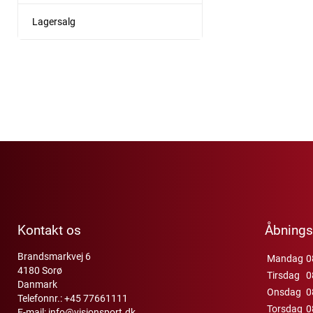
Lagersalg
Kontakt os
Åbnings
Brandsmarkvej 6
Mandag
0
4180 Sorø
Tirsdag
0
Danmark
Onsdag
0
Telefonnr.:
+45 77661111
Torsdag
0
E-mail:
info@visionsport.dk