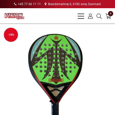
+45 77 66 11 11
Brandsmarkvej 6, 4180 sorø, Danmark
0
bars
user
search
light
light
light
-10%