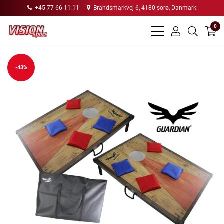
+45 77 66 11 11
Brandsmarkvej 6, 4180 sorø, Danmark
0
bars
user
search
light
light
light
-43%