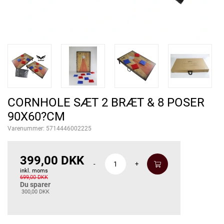
CORNHOLE SÆT 2 BRÆT & 8 POSER
90X60?CM
Varenummer:
5714446002225
399,00 DKK
-
+
inkl. moms
699,00 DKK
Du sparer
300,00 DKK