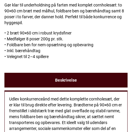
Gør klar til underholdning på farten med komplet cornholesæt: to
90×60 cm bræt med målhul, foldbare ben og bærehåndtag samt 8
poser i to farver, der danner hold. Perfekt til både konkurrence og
hyggespil.
• 2 bræt 90×60 cm i robust krydsfiner
• Medfølger 8 poser 200g pr. stk.
• Foldbare ben for nem opsætning og opbevaring
• Inkl. bærehåndtag
• Velegnet til 2–4 spillere
Beskrivelse
Udlev konkurrenceånd med dette komplette cornholesæt, der
er klar til brug direkte efter levering. Brædterne på 90×60 cm er
fremstillet i slidstærk træ med glat overflade og stabil ramme,
mens foldbare ben og bærehåndtag sikrer, at sættet nemt
transporteres og opbevares. Et ideelt valg til udendørs
arrangementer, sociale sammenkomster eller som del af en