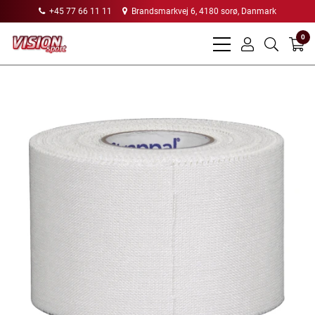
+45 77 66 11 11
Brandsmarkvej 6, 4180 sorø, Danmark
0
bars
user
search
light
light
light