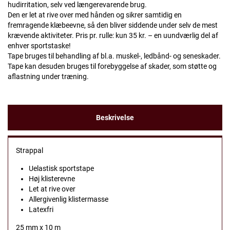
hudirritation, selv ved længerevarende brug.
Den er let at rive over med hånden og sikrer samtidig en
fremragende klæbeevne, så den bliver siddende under selv de mest
krævende aktiviteter. Pris pr. rulle: kun 35 kr. – en uundværlig del af
enhver sportstaske!
Tape bruges til behandling af bl.a. muskel-, ledbånd- og seneskader.
Tape kan desuden bruges til forebyggelse af skader, som støtte og
aflastning under træning.
Beskrivelse
Strappal
Uelastisk sportstape
Høj klisterevne
Let at rive over
Allergivenlig klistermasse
Latexfri
25 mm x 10 m