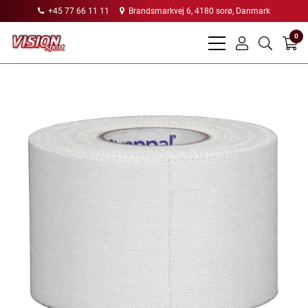
+45 77 66 11 11
Brandsmarkvej 6, 4180 sorø, Danmark
0
bars
user
search
light
light
light