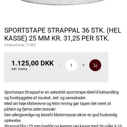
SPORTSTAPE STRAPPAL 36 STK. (HEL
KASSE) 25 MM KR. 31,25 PER STK.
Varenummer:
71487
1.125,00 DKK
-
+
inkl. moms
Sportstape Strappal er en uelastisk sportstape ideel til behandling
og forebyggelse af muskel-, led- og seneskader.
Med sin høje klisterevne og lette rivning gør tapen det nemt at
påføre og fjerne uden besvær.
Den allergivenlige og latexfri klistermasse sikrer en god hudvenlig
oplevelse.
Strappal fås i 25 mm bredde og leveres i en kasse med 36 ruller á 10