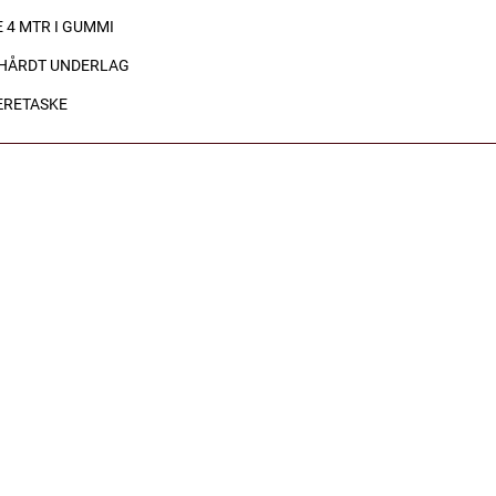
 4 MTR I GUMMI
Å HÅRDT UNDERLAG
ÆRETASKE