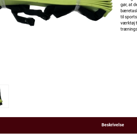
gør, at d
bæretask
til sport
værktøj t
træning
Beskrivelse