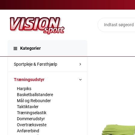
Kategorier
Sportpleje & Førsthjælp
Træningsudstyr
Harpiks
Basketballstandere
Mål og Rebounder
Taktiktavler
Træningselastik
Dommerudstyr
Overtræksveste
Anførerbind