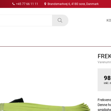
+45 77 66 11 11
Brandsmarkvej 6, 4180 sorø, Danmark
KO
FREK
Varenum
98
inkl.
Frekvens
Denne ho
smidighe