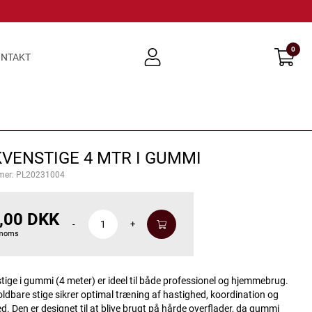
0
user
NTAKT
light
VENSTIGE 4 MTR I GUMMI
mer:
PL20231004
,00 DKK
-
+
 moms
tige i gummi (4 meter) er ideel til både professionel og hjemmebrug.
ldbare stige sikrer optimal træning af hastighed, koordination og
d. Den er designet til at blive brugt på hårde overflader, da gummi