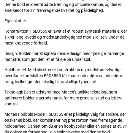
Denne bold er ideel til både træning og officielle kampe, og den er
anerkendt for sin fremragende kvalitet og pålidelighed.
Egenskaber:
Konstruktion: F5D3555 er lavet af et robust syntetisk materiale, der
sikrer lang levetid og modstandsdygtighed mod slid, selv under de
mest krævende forhold.
Design: Bolden har et iøjnefaldende design med tydelige, farverige
mønstre, som gør den let at få øje på under spil.
Holdbarhed: Med sin stærke konstruktion og modstandsdygtige
overflade kan Molten F5D3555 tåle både indendørs og udendørs
brug, hvilket gør den alsidig til forskellige typer spil.
Teknologi: Den er udstyret med Molten’s unikke teknologi, som
optimerer boldens aerodynamik for mere præcise skud og lettere
kontrol.
Molten Fodbold Model F5D3555 er et pålideligt valg for spillere, der
ønsker en bold, der kombinerer høj præstation med fremragende
holdbarhed. Uanset om du er en hobbyspiller eller en seriøs atlet, vil
du opleve en forbedring i din spiloplevelse med denne bold.