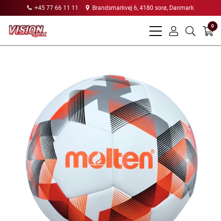
+45 77 66 11 11
Brandsmarkvej 6, 4180 sorø, Danmark
0
bars
user
search
light
light
light