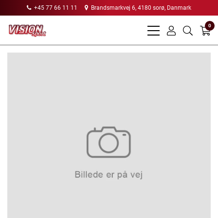
+45 77 66 11 11
Brandsmarkvej 6, 4180 sorø, Danmark
0
bars
user
search
light
light
light