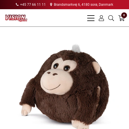
+45 77 66 11 11
Brandsmarkvej 6, 4180 sorø, Danmark
0
bars
user
search
light
light
light