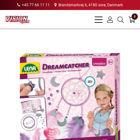
+45 77 66 11 11
Brandsmarkvej 6, 4180 sorø, Danmark
0
bars
user
search
light
light
light