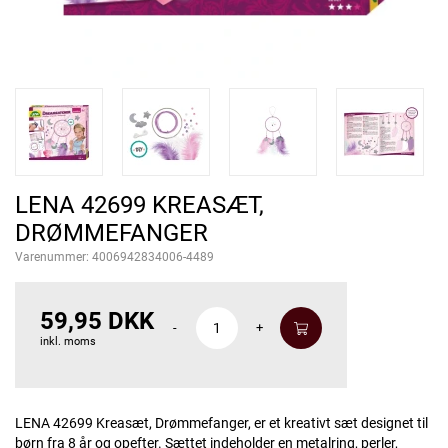
LENA 42699 KREASÆT,
DRØMMEFANGER
Varenummer:
4006942834006-4489
59,95 DKK
-
+
inkl. moms
LENA 42699 Kreasæt, Drømmefanger, er et kreativt sæt designet til
børn fra 8 år og opefter. Sættet indeholder en metalring, perler,