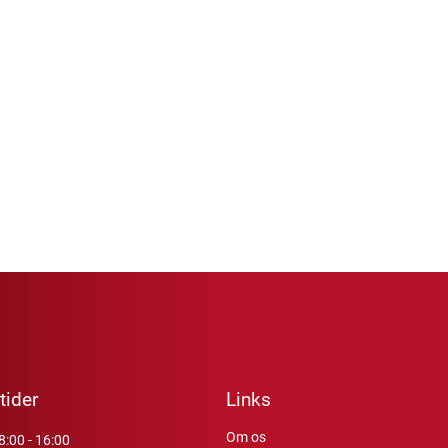
tider
Links
Om os
8:00 - 16:00