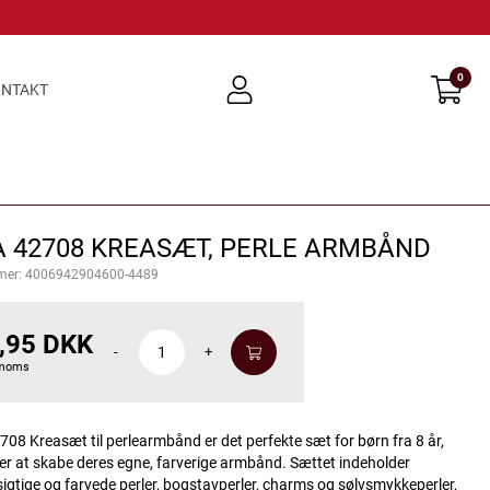
0
user
NTAKT
light
A 42708 KREASÆT, PERLE ARMBÅND
mer:
4006942904600-4489
,95 DKK
-
+
 moms
08 Kreasæt til perlearmbånd er det perfekte sæt for børn fra 8 år,
er at skabe deres egne, farverige armbånd. Sættet indeholder
gtige og farvede perler, bogstavperler, charms og sølvsmykkeperler,