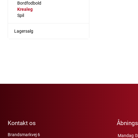
Bordfodbold
Krealeg
Spil
Lagersalg
Kontakt os
Åbnings
Brandsmarkvej 6
Mandag
0