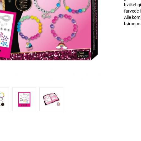
hvilket 
farvede 
Alle kom
børnepro