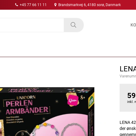
+45 77 66 11 11
Brandsmarkvej 6, 4180 sorø, Danmark
KO
LEN
Varenum
59
inkl.
LENA 427
der ønsk
gennemsi