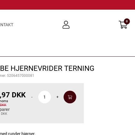
0
user
NTAKT
light
UBE HJERNEVRIDER TERNING
mer:
5206457000081
,97 DKK
-
+
 moms
 DKK
parer
8 DKK
ed runder hjørner.