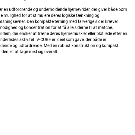
r en udfordrende og underholdende hjernevrider, der giver både børn
e mulighed for at stimulere deres logiske tænkning og
øsningsevner. Den kompakte terning med farverige sider kræver
modighed og koncentration for at få alle siderne til at matche.
il dem, der ønsker at træne deres hjernemuskler eller blot lede efter en
anderledes aktivitet. V-CUBE er ideel som gave, der både er
dende og udfordrende. Med en robust konstruktion og kompakt
 den let at tage med sig overalt.