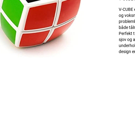
V-CUBE e
og voksn
probleml
både tål
Perfekt t
sjov og 
underhol
design er