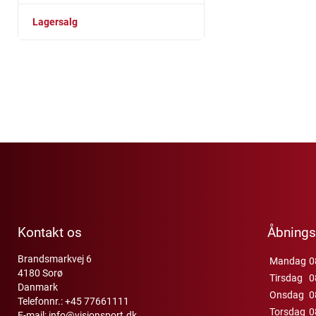
Lagersalg
Kontakt os
Åbnings
Brandsmarkvej 6
Mandag
0
4180 Sorø
Tirsdag
0
Danmark
Onsdag
0
Telefonnr.:
+45 77661111
Torsdag
0
E-mail:
info@visionsport.dk