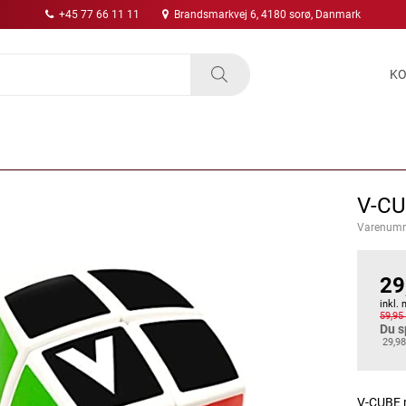
+45 77 66 11 11
Brandsmarkvej 6, 4180 sorø, Danmark
KO
V-C
Varenum
29
inkl.
59,95
Du s
29,9
V-CUBE m