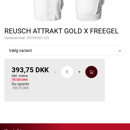
REUSCH ATTRAKT GOLD X FREEGEL
Varenummer:
55709351125
Vælg variant
393,75 DKK
-
+
inkl. moms
787,50 DKK
Du sparer
393,75 DKK