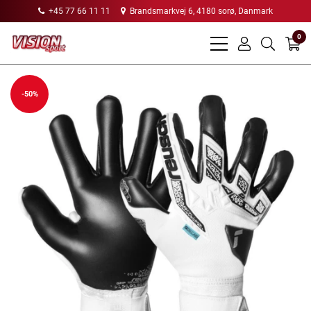
+45 77 66 11 11
Brandsmarkvej 6, 4180 sorø, Danmark
0
bars
user
search
light
light
light
-50%