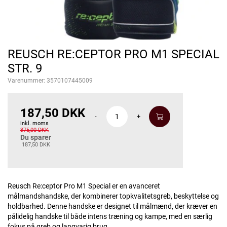
REUSCH RE:CEPTOR PRO M1 SPECIAL
STR. 9
Varenummer:
3570107445009
187,50 DKK
-
+
inkl. moms
375,00 DKK
Du sparer
187,50 DKK
Reusch Re:ceptor Pro M1 Special er en avanceret
målmandshandske, der kombinerer topkvalitetsgreb, beskyttelse og
holdbarhed. Denne handske er designet til målmænd, der kræver en
pålidelig handske til både intens træning og kampe, med en særlig
fokus på greb og langvarig brug.