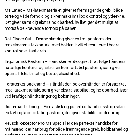
M1 Latex – M1-latexmaterialet giver et fremragende greb i både
tørre og våde forhold og sikrer maksimal boldkontrol og ydeevne.
Det giver samtidig ekstra holdbarhed, hvilket gør det muligt at
modstå de krævende forhold på banen.
Roll Finger Cut – Denne skæring giver en tæt pasform, der
maksimerer latexkontakt med bolden, hvilket resulterer i bedre
kontrol og et fast greb.
Ergonomisk Pasform – Handsken er designet til at følge håndens
naturlige konturer og sikrer en komfortabel pasform, som giver
optimal fleksibilitet og bevægelsesfrihed.
Forstærket Backhand – Håndfladen og overhånden er forstærket
med latexmateriale, som giver ekstra stabilitet og holdbarhed, især
ved kraftige håndteringer og boksninger.
Justerbar Lukning – En elastisk og justerbar håndledsstrop sikrer
en tæt og komfortabel pasform, der giver stabilitet under brug.
Reusch Re:ceptor Pro M1 Special er den perfekte handske for
målmænd, der har brug for både fremragende greb, holdbarhed og