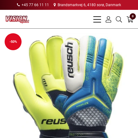
+45 77 66 11 11
Brandsmarkvej 6, 4180 sorø, Danmark
0
bars
user
search
light
light
light
-50%