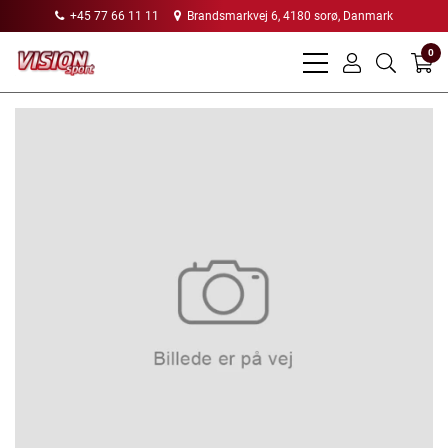
+45 77 66 11 11
Brandsmarkvej 6, 4180 sorø, Danmark
0
bars
user
search
light
light
light