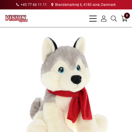
+45 77 66 11 11
Brandsmarkvej 6, 4180 sorø, Danmark
0
bars
user
search
light
light
light